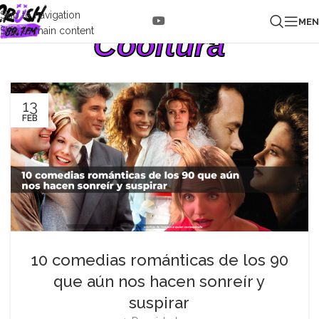
Skip to navigation
ME
Skip to main content
Cooltura
13
FEB
10 comedias románticas de los 90
que aún nos hacen sonreír y
suspirar