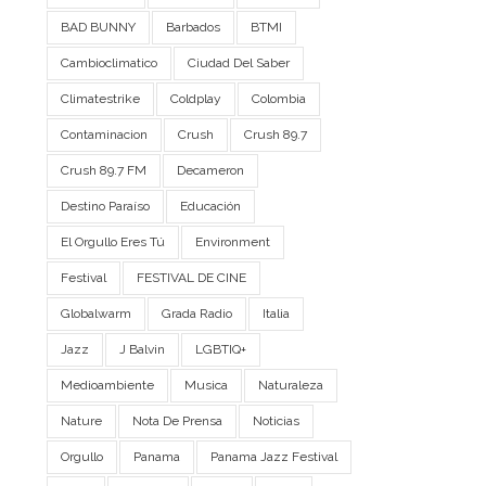
BAD BUNNY
Barbados
BTMI
Cambioclimatico
Ciudad Del Saber
Climatestrike
Coldplay
Colombia
Contaminacion
Crush
Crush 89.7
Crush 89.7 FM
Decameron
Destino Paraíso
Educación
El Orgullo Eres Tú
Environment
Festival
FESTIVAL DE CINE
Globalwarm
Grada Radio
Italia
Jazz
J Balvin
LGBTIQ+
Medioambiente
Musica
Naturaleza
Nature
Nota De Prensa
Noticias
Orgullo
Panama
Panama Jazz Festival