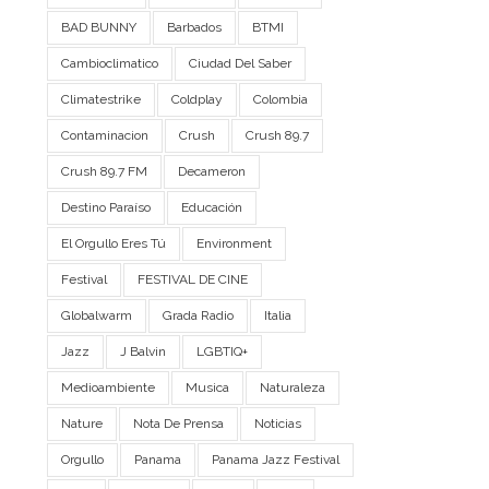
BAD BUNNY
Barbados
BTMI
Cambioclimatico
Ciudad Del Saber
Climatestrike
Coldplay
Colombia
Contaminacion
Crush
Crush 89.7
Crush 89.7 FM
Decameron
Destino Paraíso
Educación
El Orgullo Eres Tú
Environment
Festival
FESTIVAL DE CINE
Globalwarm
Grada Radio
Italia
Jazz
J Balvin
LGBTIQ+
Medioambiente
Musica
Naturaleza
Nature
Nota De Prensa
Noticias
Orgullo
Panama
Panama Jazz Festival