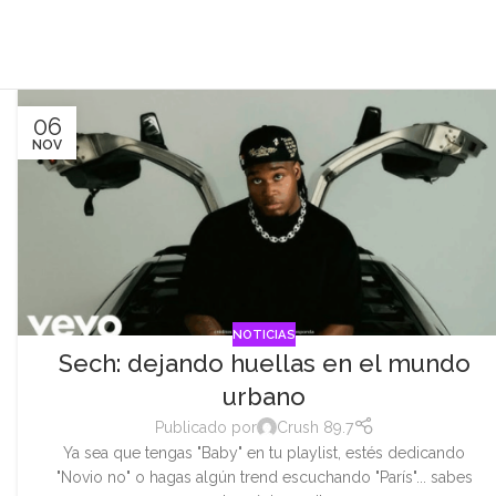
06
NOV
NOTICIAS
Sech: dejando huellas en el mundo
urbano
Publicado por
Crush 89.7
Ya sea que tengas "Baby" en tu playlist, estés dedicando
"Novio no" o hagas algún trend escuchando "París"... sabes