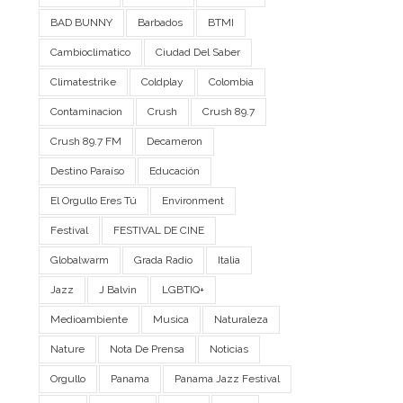
BAD BUNNY
Barbados
BTMI
Cambioclimatico
Ciudad Del Saber
Climatestrike
Coldplay
Colombia
Contaminacion
Crush
Crush 89.7
Crush 89.7 FM
Decameron
Destino Paraíso
Educación
El Orgullo Eres Tú
Environment
Festival
FESTIVAL DE CINE
Globalwarm
Grada Radio
Italia
Jazz
J Balvin
LGBTIQ+
Medioambiente
Musica
Naturaleza
Nature
Nota De Prensa
Noticias
Orgullo
Panama
Panama Jazz Festival