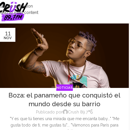
Skip to navigation
Skip to main content
11
NOV
NOTICIAS
Boza: el panameño que conquistó el
mundo desde su barrio
Publicado por
Crush 89.7
"Y es que tú tienes una mirada que me encanta baby..." "Me
gusta todo de ti, me gustas tú"... "Vámonos para París para