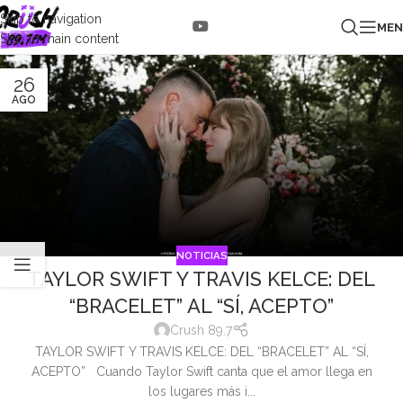
Skip to navigation
ME
Skip to main content
26
AGO
NOTICIAS
TAYLOR SWIFT Y TRAVIS KELCE: DEL
“BRACELET” AL “SÍ, ACEPTO”
Crush 89.7
TAYLOR SWIFT Y TRAVIS KELCE: DEL “BRACELET” AL “SÍ,
ACEPTO” Cuando Taylor Swift canta que el amor llega en
los lugares más i...