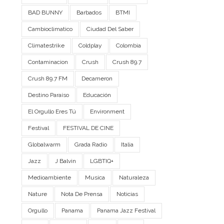
BAD BUNNY
Barbados
BTMI
Cambioclimatico
Ciudad Del Saber
Climatestrike
Coldplay
Colombia
Contaminacion
Crush
Crush 89.7
Crush 89.7 FM
Decameron
Destino Paraíso
Educación
El Orgullo Eres Tú
Environment
Festival
FESTIVAL DE CINE
Globalwarm
Grada Radio
Italia
Jazz
J Balvin
LGBTIQ+
Medioambiente
Musica
Naturaleza
Nature
Nota De Prensa
Noticias
Orgullo
Panama
Panama Jazz Festival