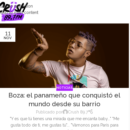
Skip to navigation
Skip to main content
11
NOV
NOTICIAS
Boza: el panameño que conquistó el
mundo desde su barrio
Publicado por
Crush 89.7
"Y es que tú tienes una mirada que me encanta baby..." "Me
gusta todo de ti, me gustas tú"... "Vámonos para París para