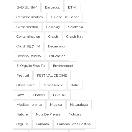
BAD BUNNY
Barbados
BTMI
Cambioclimatico
Ciudad Del Saber
Climatestrike
Coldplay
Colombia
Contaminacion
Crush
Crush 89.7
Crush 89.7 FM
Decameron
Destino Paraíso
Educación
El Orgullo Eres Tú
Environment
Festival
FESTIVAL DE CINE
Globalwarm
Grada Radio
Italia
Jazz
J Balvin
LGBTIQ+
Medioambiente
Musica
Naturaleza
Nature
Nota De Prensa
Noticias
Orgullo
Panama
Panama Jazz Festival