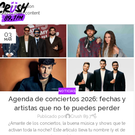
Skip to navigation
Skip to main content
03
MAR
NOTICIAS
Agenda de conciertos 2026: fechas y
artistas que no te puedes perder
Publicado por
Crush 89.7
¿Amante de los conciertos, la buena música y shows que te
activan toda la noche? Este artículo lleva tu nombre (y el de