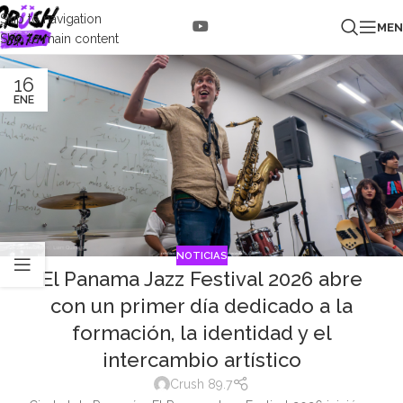
Skip to navigation
ME
Skip to main content
16
ENE
NOTICIAS
El Panama Jazz Festival 2026 abre
con un primer día dedicado a la
formación, la identidad y el
intercambio artístico
Crush 89.7