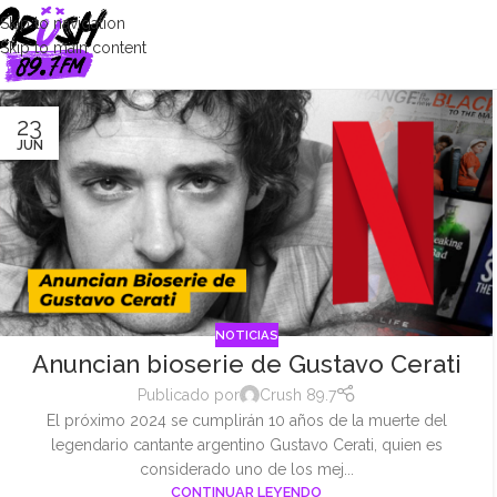
Skip to navigation
Skip to main content
23
JUN
NOTICIAS
Anuncian bioserie de Gustavo Cerati
Publicado por
Crush 89.7
El próximo 2024 se cumplirán 10 años de la muerte del
legendario cantante argentino Gustavo Cerati, quien es
considerado uno de los mej...
CONTINUAR LEYENDO