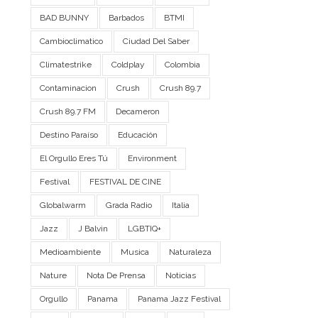
BAD BUNNY
Barbados
BTMI
Cambioclimatico
Ciudad Del Saber
Climatestrike
Coldplay
Colombia
Contaminacion
Crush
Crush 89.7
Crush 89.7 FM
Decameron
Destino Paraíso
Educación
El Orgullo Eres Tú
Environment
Festival
FESTIVAL DE CINE
Globalwarm
Grada Radio
Italia
Jazz
J Balvin
LGBTIQ+
Medioambiente
Musica
Naturaleza
Nature
Nota De Prensa
Noticias
Orgullo
Panama
Panama Jazz Festival