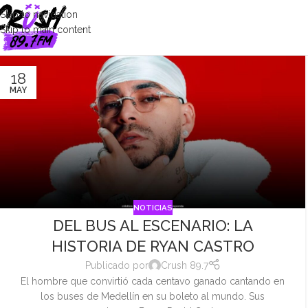
Skip to navigation
Skip to main content
18
MAY
NOTICIAS
DEL BUS AL ESCENARIO: LA
HISTORIA DE RYAN CASTRO
Publicado por
Crush 89.7
El hombre que convirtió cada centavo ganado cantando en
los buses de Medellín en su boleto al mundo. Sus