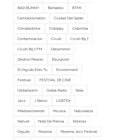
BAD BUNNY
Barbados
BTMI
Cambioclimatico
Ciudad Del Saber
Climatestrike
Coldplay
Colombia
Contaminacion
Crush
Crush 89.7
Crush 89.7 FM
Decameron
Destino Paraíso
Educación
El Orgullo Eres Tú
Environment
Festival
FESTIVAL DE CINE
Globalwarm
Grada Radio
Italia
Jazz
J Balvin
LGBTIQ+
Medioambiente
Musica
Naturaleza
Nature
Nota De Prensa
Noticias
Orgullo
Panama
Panama Jazz Festival