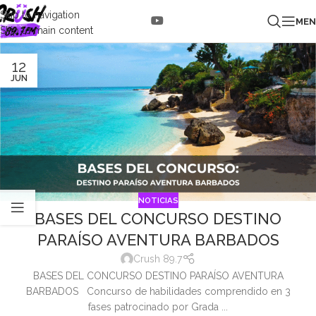
Skip to navigation
ME
Skip to main content
12
JUN
NOTICIAS
BASES DEL CONCURSO DESTINO
PARAÍSO AVENTURA BARBADOS
Crush 89.7
BASES DEL CONCURSO DESTINO PARAÍSO AVENTURA
BARBADOS Concurso de habilidades comprendido en 3
fases patrocinado por Grada ...