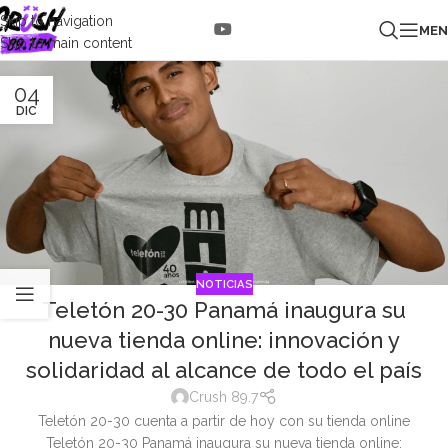
Skip to navigation
ME
Skip to main content
04
DIC
NOTICIAS
Teletón 20-30 Panamá inaugura su
nueva tienda online: innovación y
solidaridad al alcance de todo el país
Crush 89.7
Teletón 20-30 cuenta a partir de hoy con su tienda online
Teletón 20-30 Panamá inaugura su nueva tienda online: