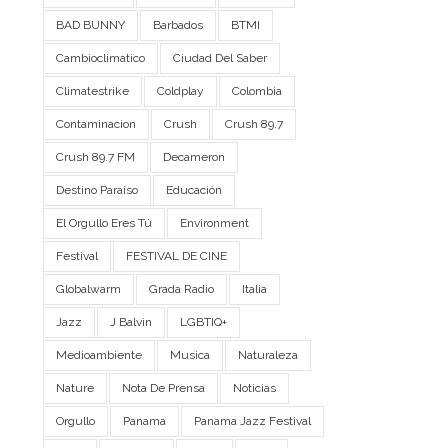
BAD BUNNY
Barbados
BTMI
Cambioclimatico
Ciudad Del Saber
Climatestrike
Coldplay
Colombia
Contaminacion
Crush
Crush 89.7
Crush 89.7 FM
Decameron
Destino Paraíso
Educación
El Orgullo Eres Tú
Environment
Festival
FESTIVAL DE CINE
Globalwarm
Grada Radio
Italia
Jazz
J Balvin
LGBTIQ+
Medioambiente
Musica
Naturaleza
Nature
Nota De Prensa
Noticias
Orgullo
Panama
Panama Jazz Festival