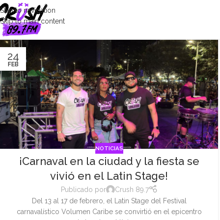
Skip to navigation
Skip to main content
24
FEB
NOTICIAS
¡Carnaval en la ciudad y la fiesta se
vivió en el Latin Stage!
Publicado por
Crush 89.7
Del 13 al 17 de febrero, el Latin Stage del Festival
carnavalístico Volumen Caribe se convirtió en el epicentro