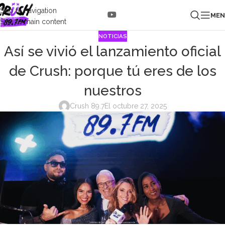
Skip to navigation
ME
Skip to main content
NOTICIAS
Así se vivió el lanzamiento oficial
de Crush: porque tú eres de los
nuestros
Crush 89.7
El octubre 27, 2025