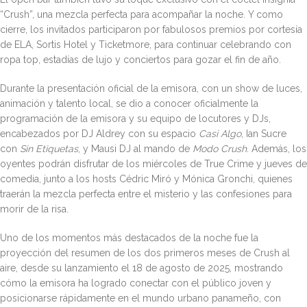
“Crush”, una mezcla perfecta para acompañar la noche. Y como
cierre, los invitados participaron por fabulosos premios por cortesía
de ELA, Sortis Hotel y Ticketmore, para continuar celebrando con
ropa top, estadías de lujo y conciertos para gozar el fin de año.
Durante la presentación oficial de la emisora, con un show de luces,
animación y talento local, se dio a conocer oficialmente la
programación de la emisora y su equipo de locutores y DJs,
encabezados por DJ Aldrey con su espacio
Casi Algo
, Ian Sucre
con
Sin Etiquetas
, y Mausi DJ al mando de
Modo Crush
. Además, los
oyentes podrán disfrutar de los miércoles de True Crime y jueves de
comedia, junto a los hosts Cédric Miró y Mónica Gronchi, quienes
traerán la mezcla perfecta entre el misterio y las confesiones para
morir de la risa.
Uno de los momentos más destacados de la noche fue la
proyección del resumen de los dos primeros meses de Crush al
aire, desde su lanzamiento el 18 de agosto de 2025, mostrando
cómo la emisora ha logrado conectar con el público joven y
posicionarse rápidamente en el mundo urbano panameño, con