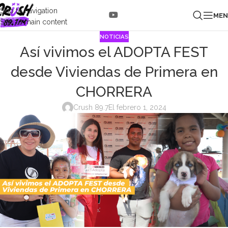
Skip to navigation
ME
Skip to main content
NOTICIAS
Así vivimos el ADOPTA FEST
desde Viviendas de Primera en
CHORRERA
Crush 89.7
El febrero 1, 2024