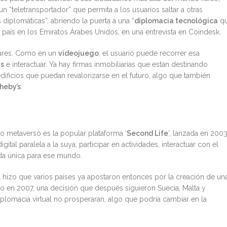
un “teletransportador” que permita a los usuarios saltar a otras
diplomáticas”, abriendo la puerta a una “
diplomacia tecnológica
q
l país en los Emiratos Árabes Unidos, en una entrevista en Coindesk.
lares. Como en un
videojuego
, el usuario puede recorrer esa
s
e interactuar. Ya hay firmas inmobiliarias que están destinando
dificios que puedan revalorizarse en el futuro, algo que también
heby’s
.
 metaverso es la popular plataforma ‘
Second Life
’, lanzada en 2003
gital paralela a la suya, participar en actividades, interactuar con el
da única para ese mundo.
 hizo que varios países ya apostaron entonces por la creación de un
lto en 2007, una decisión que después siguieron Suecia, Malta y
diplomacia virtual no prosperaran, algo que podría cambiar en la