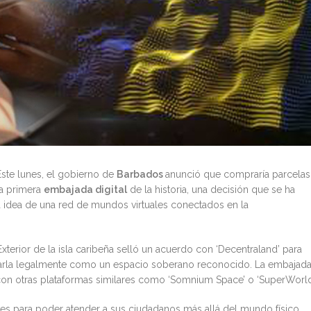
Este lunes, el gobierno de
Barbados
anunció que compraría parcelas
 la primera
embajada digital
de la historia, una decisión que se ha
la idea de una red de mundos virtuales conectados en la
terior de la isla caribeña selló un acuerdo con ‘Decentraland’ para
ararla legalmente como un espacio soberano reconocido. La embajad
con otras plataformas similares como ‘Somnium Space’ o ‘SuperWorld
ones para poder atender a sus ciudadanos más allá del mundo físico,