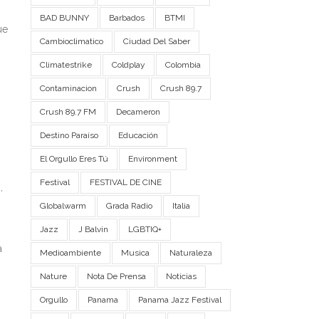
BAD BUNNY
Barbados
BTMI
ue
Cambioclimatico
Ciudad Del Saber
Climatestrike
Coldplay
Colombia
Contaminacion
Crush
Crush 89.7
Crush 89.7 FM
Decameron
Destino Paraíso
Educación
El Orgullo Eres Tú
Environment
Festival
FESTIVAL DE CINE
,
Globalwarm
Grada Radio
Italia
Jazz
J Balvin
LGBTIQ+
a
Medioambiente
Musica
Naturaleza
Nature
Nota De Prensa
Noticias
Orgullo
Panama
Panama Jazz Festival