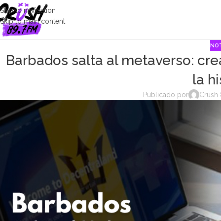
Skip to navigation
Skip to main content
NOT
Barbados salta al metaverso: cre
la h
Publicado por
Crush 