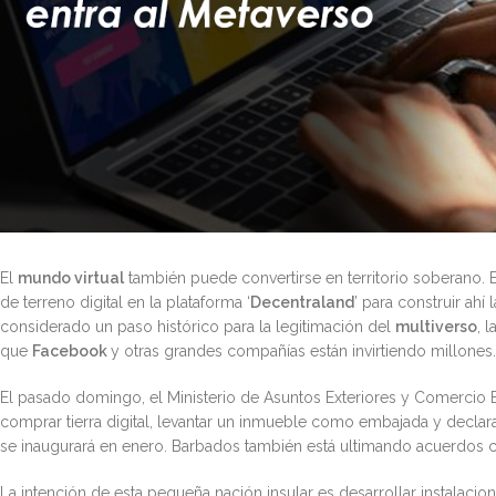
El
mundo virtual
también puede convertirse en territorio soberano. 
de terreno digital en la plataforma ‘
Decentraland
’ para construir ahí
considerado un paso histórico para la legitimación del
multiverso
, 
que
Facebook
y otras grandes compañías están invirtiendo millones.
El pasado domingo, el Ministerio de Asuntos Exteriores y Comercio Ex
comprar tierra digital, levantar un inmueble como embajada y decl
se inaugurará en enero. Barbados también está ultimando acuerdos 
La intención de esta pequeña nación insular es desarrollar instalaci