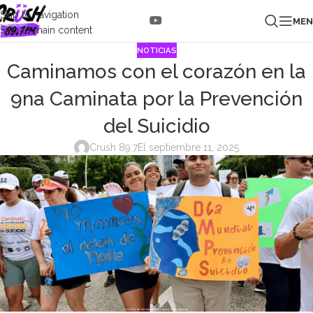
Skip to navigation
ME
Skip to main content
NOTICIAS
Caminamos con el corazón en la
9na Caminata por la Prevención
del Suicidio
Crush 89.7
El septiembre 11, 2025