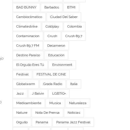
BAD BUNNY
Barbados
BTMI
Cambioclimatico
Ciudad Del Saber
Climatestrike
Coldplay
Colombia
Contaminacion
Crush
Crush 89.7
Crush 89.7 FM
Decameron
Destino Paraíso
Educación
jo
El Orgullo Eres Tú
Environment
Festival
FESTIVAL DE CINE
Globalwarm
Grada Radio
Italia
Jazz
J Balvin
LGBTIQ+
o
Medioambiente
Musica
Naturaleza
Nature
Nota De Prensa
Noticias
Orgullo
Panama
Panama Jazz Festival