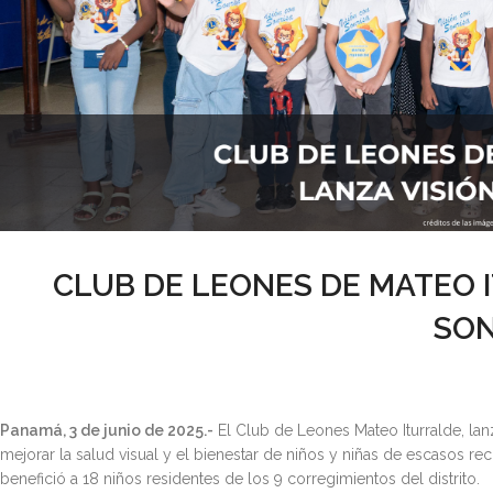
CLUB DE LEONES DE MATEO 
SON
Panamá, 3 de junio de 2025.-
El Club de Leones Mateo Iturralde, lanz
mejorar la salud visual y el bienestar de niños y niñas de escasos re
benefició a 18 niños residentes de los 9 corregimientos del distrito.