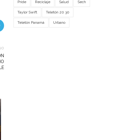
Pride
Reciclaje
Salud
Sech
Taylor Swift
Teletón 20 30
Teletón Panamá
Urbano
uo
ON
MO
LE
05
JUN