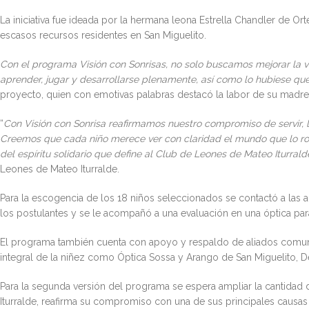
La iniciativa fue ideada por la hermana leona Estrella Chandler de Ort
escasos recursos residentes en San Miguelito.
Con el programa Visión con Sonrisas, no solo buscamos mejorar la vi
aprender, jugar y desarrollarse plenamente, así como lo hubiese qu
proyecto, quien con emotivas palabras destacó la labor de su madre,
“
Con Visión con Sonrisa reafirmamos nuestro compromiso de servir, l
Creemos que cada niño merece ver con claridad el mundo que lo rodea 
del espíritu solidario que define al Club de Leones de Mateo Iturrald
Leones de Mateo Iturralde.
Para la escogencia de los 18 niños seleccionados se contactó a las a
los postulantes y se le acompañó a una evaluación en una óptica par
El programa también cuenta con apoyo y respaldo de aliados comun
integral de la niñez como Óptica Sossa y Arango de San Miguelito, D
Para la segunda versión del programa se espera ampliar la cantidad
Iturralde, reafirma su compromiso con una de sus principales causas