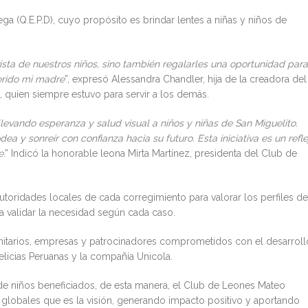
ega (Q.E.P.D), cuyo propósito es brindar lentes a niñas y niños de
sta de nuestros niños, sino también regalarles una oportunidad para
erido mi madre
”, expresó Alessandra Chandler, hija de la creadora del
 quien siempre estuvo para servir a los demás.
levando esperanza y salud visual a niños y niñas de San Miguelito.
y sonreír con confianza hacia su futuro. Esta iniciativa es un refle
e
.” Indicó la honorable leona Mirta Martínez, presidenta del Club de
utoridades locales de cada corregimiento para valorar los perfiles de
a validar la necesidad según cada caso.
itarios, empresas y patrocinadores comprometidos con el desarroll
elicias Peruanas y la compañía Unicola.
 de niños beneficiados, de esta manera, el Club de Leones Mateo
 globales que es la visión, generando impacto positivo y aportando