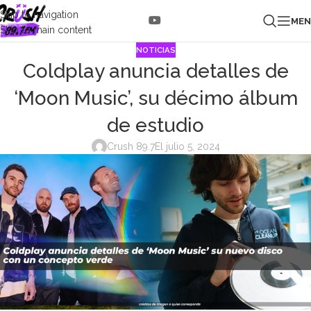
Skip to navigation
ME
Skip to main content
NOTICIAS
Coldplay anuncia detalles de
‘Moon Music’, su décimo álbum
de estudio
Crush 89.7
El julio 5, 2024