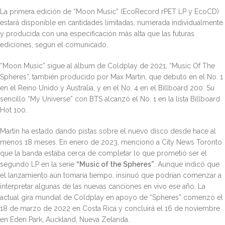
La primera edición de “Moon Music” (EcoRecord rPET LP y EcoCD)
estará disponible en cantidades limitadas, numerada individualmente
y producida con una especificación más alta que las futuras
ediciones, según el comunicado.
“Moon Music” sigue al álbum de Coldplay de 2021, “Music Of The
Spheres”, también producido por Max Martin, que debutó en el No. 1
en el Reino Unido y Australia, y en el No. 4 en el Billboard 200. Su
sencillo “My Universe” con BTS alcanzó el No. 1 en la lista Billboard
Hot 100.
Martin ha estado dando pistas sobre el nuevo disco desde hace al
menos 18 meses. En enero de 2023, mencionó a City News Toronto
que la banda estaba cerca de completar lo que prometió ser el
segundo LP en la serie
“Music of the Spheres”
. Aunque indicó que
el lanzamiento aún tomaría tiempo, insinuó que podrían comenzar a
interpretar algunas de las nuevas canciones en vivo ese año. La
actual gira mundial de Coldplay en apoyo de “Spheres” comenzó el
18 de marzo de 2022 en Costa Rica y concluirá el 16 de noviembre
en Eden Park, Auckland, Nueva Zelanda.