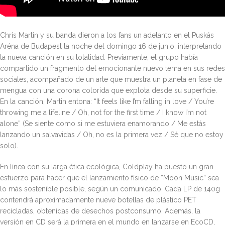
Chris Martin y su banda dieron a los fans un adelanto en el Puskás
Aréna de Budapest la noche del domingo 16 de junio, interpretando
la nueva canción en su totalidad. Previamente, el grupo había
compartido un fragmento del emocionante nuevo tema en sus redes
sociales, acompañado de un arte que muestra un planeta en fase de
mengua con una corona colorida que explota desde su superficie.
En la canción, Martin entona: “It feels like I’m falling in love / You’re
throwing me a lifeline / Oh, not for the first time / I know I’m not
alone” (Se siente como si me estuviera enamorando / Me estás
lanzando un salvavidas / Oh, no es la primera vez / Sé que no estoy
solo).
En línea con su larga ética ecológica, Coldplay ha puesto un gran
esfuerzo para hacer que el lanzamiento físico de “Moon Music” sea
lo más sostenible posible, según un comunicado. Cada LP de 140g
contendrá aproximadamente nueve botellas de plástico PET
recicladas, obtenidas de desechos postconsumo. Además, la
versión en CD será la primera en el mundo en lanzarse en EcoCD,