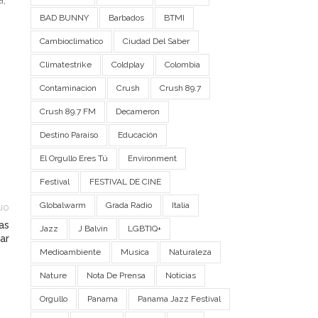
BAD BUNNY
Barbados
BTMI
Cambioclimatico
Ciudad Del Saber
Climatestrike
Coldplay
Colombia
Contaminacion
Crush
Crush 89.7
Crush 89.7 FM
Decameron
Destino Paraíso
Educación
El Orgullo Eres Tú
Environment
Festival
FESTIVAL DE CINE
Globalwarm
Grada Radio
Italia
uo
as
Jazz
J Balvin
LGBTIQ+
ar
Medioambiente
Musica
Naturaleza
Nature
Nota De Prensa
Noticias
Orgullo
Panama
Panama Jazz Festival