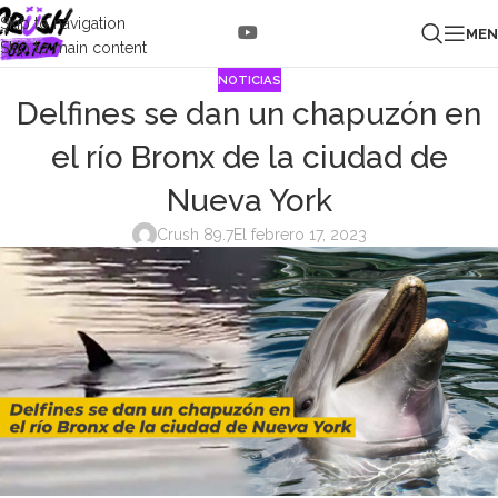
Skip to navigation
ME
Skip to main content
NOTICIAS
Delfines se dan un chapuzón en
el río Bronx de la ciudad de
Nueva York
Crush 89.7
El febrero 17, 2023