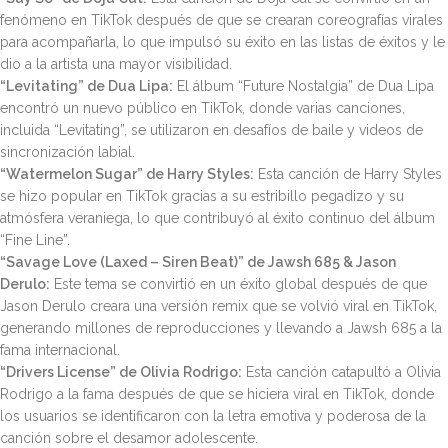
fenómeno en TikTok después de que se crearan coreografías virales
para acompañarla, lo que impulsó su éxito en las listas de éxitos y le
dio a la artista una mayor visibilidad.
“Levitating” de Dua Lipa:
El álbum “Future Nostalgia” de Dua Lipa
encontró un nuevo público en TikTok, donde varias canciones,
incluida “Levitating”, se utilizaron en desafíos de baile y videos de
sincronización labial.
“Watermelon Sugar” de Harry Styles:
Esta canción de Harry Styles
se hizo popular en TikTok gracias a su estribillo pegadizo y su
atmósfera veraniega, lo que contribuyó al éxito continuo del álbum
“Fine Line”.
“Savage Love (Laxed – Siren Beat)” de Jawsh 685 & Jason
Derulo:
Este tema se convirtió en un éxito global después de que
Jason Derulo creara una versión remix que se volvió viral en TikTok,
generando millones de reproducciones y llevando a Jawsh 685 a la
fama internacional.
“Drivers License” de Olivia Rodrigo:
Esta canción catapultó a Olivia
Rodrigo a la fama después de que se hiciera viral en TikTok, donde
los usuarios se identificaron con la letra emotiva y poderosa de la
canción sobre el desamor adolescente.