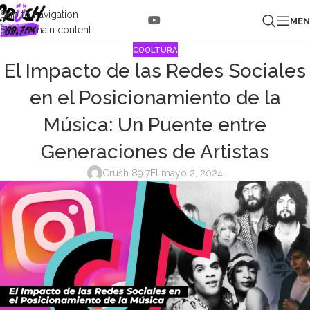
Skip to navigation
ME
Skip to main content
COOLTURA
El Impacto de las Redes Sociales
en el Posicionamiento de la
Música: Un Puente entre
Generaciones de Artistas
Crush 89.7
El mayo 2, 2024