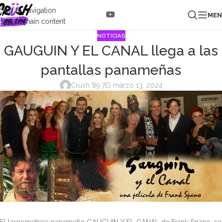
Skip to navigation
ME
Skip to main content
NOTICIAS
GAUGUIN Y EL CANAL llega a las
pantallas panameñas
Crush 89.7
El marzo 13, 2024