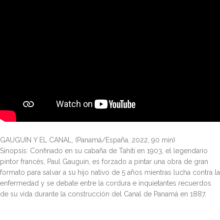
GAUGUIN Y EL CANAL, (Panamá/España, 2022, 90 min)
Sinopsis: Confinado en su cabaña de Tahití en 1903, el legendario
pintor francés, Paul Gauguin, es forzado a pintar una obra de gran
formato para salvar a su hijo nativo de 5 años mientras lucha contra la
enfermedad y se debate entre la cordura e inquietantes recuerdos
de su vida durante la construcción del Canal de Panamá en 1887.