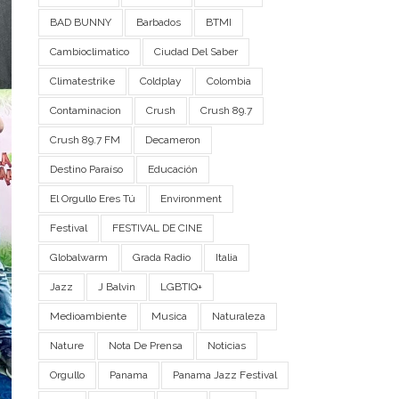
BAD BUNNY
Barbados
BTMI
Cambioclimatico
Ciudad Del Saber
Climatestrike
Coldplay
Colombia
Contaminacion
Crush
Crush 89.7
Crush 89.7 FM
Decameron
Destino Paraíso
Educación
El Orgullo Eres Tú
Environment
Festival
FESTIVAL DE CINE
Globalwarm
Grada Radio
Italia
Jazz
J Balvin
LGBTIQ+
Medioambiente
Musica
Naturaleza
Nature
Nota De Prensa
Noticias
Orgullo
Panama
Panama Jazz Festival