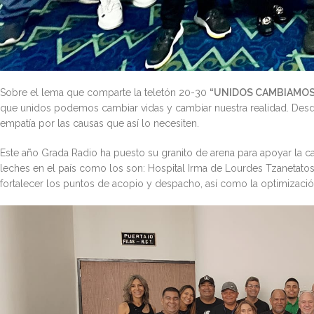
Sobre el lema que comparte la teletón 20-30
“UNIDOS CAMBIAMOS
que unidos podemos cambiar vidas y cambiar nuestra realidad. Des
empatía por las causas que así lo necesiten.
Este año Grada Radio ha puesto su granito de arena para apoyar la
leches en el país como los son: Hospital Irma de Lourdes Tzanetatos
fortalecer los puntos de acopio y despacho, así como la optimización 