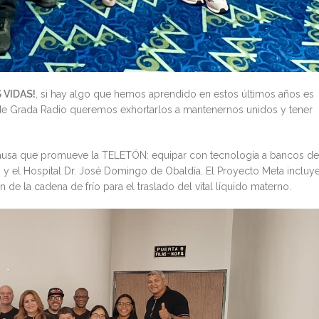
 VIDAS!
, si hay algo que hemos aprendido en estos últimos años es
de Grada Radio queremos exhortarlos a mantenernos unidos y tener
 causa que promueve la TELETÓN: equipar con tecnología a bancos de
 y el Hospital Dr. José Domingo de Obaldía. El Proyecto Meta incluy
de la cadena de frío para el traslado del vital líquido materno.