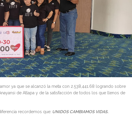
 amor ya que se alcanzó la meta con 2.538,441.68 logrando sobre
nayansi de Atlapa y de la satisfacción de todos los que llenos de
 diferencia recordemos que:
UNIDOS CAMBIAMOS VIDAS.