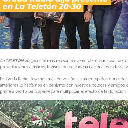
La TELETÓN 20-30
es el más relevante evento de recaudación de fo
presentaciones artísticas, transmitido en cadena nacional de televis
En Grada Radio llevamos más de 20 años ininterrumpidos donando a
anteriores lo hacíamos en conjunto con nuestros colegas y amigos 
primera vez hacerlo aparte para multiplicar el efecto de la donación.