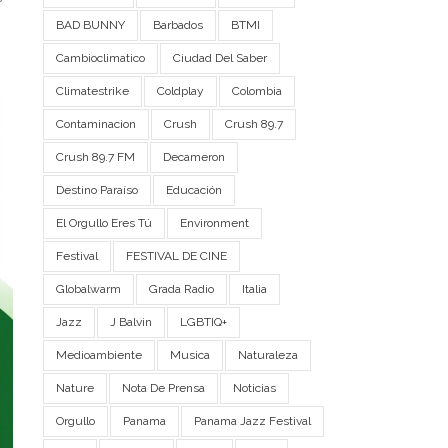
BAD BUNNY
Barbados
BTMI
Cambioclimatico
Ciudad Del Saber
Climatestrike
Coldplay
Colombia
Contaminacion
Crush
Crush 89.7
Crush 89.7 FM
Decameron
Destino Paraíso
Educación
El Orgullo Eres Tú
Environment
Festival
FESTIVAL DE CINE
Globalwarm
Grada Radio
Italia
Jazz
J Balvin
LGBTIQ+
Medioambiente
Musica
Naturaleza
Nature
Nota De Prensa
Noticias
Orgullo
Panama
Panama Jazz Festival