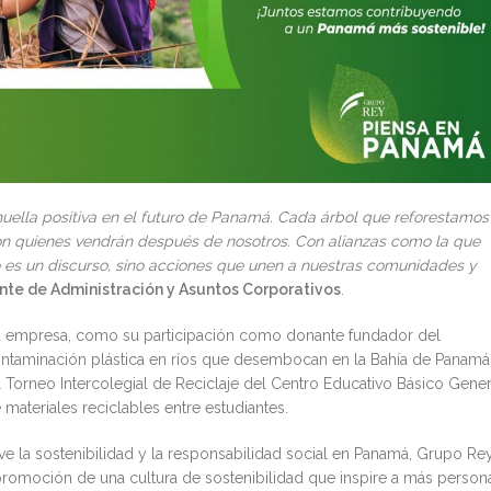
uella positiva en el futuro de Panamá. Cada árbol que reforestamos
on quienes vendrán después de nosotros. Con alianzas como la que
es un discurso, sino acciones que unen a nuestras comunidades y
te de Administración y Asuntos Corporativos
.
r la empresa, como su participación como donante fundador del
contaminación plástica en ríos que desembocan en la Bahía de Panamá
orneo Intercolegial de Reciclaje del Centro Educativo Básico Gener
materiales reciclables entre estudiantes.
la sostenibilidad y la responsabilidad social en Panamá, Grupo Re
romoción de una cultura de sostenibilidad que inspire a más person