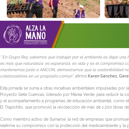
” En Grupo Rey sabemos que trabajar por el ambiente es dejar una h
es más que naturaleza: es esperanza, es vida y es el compromiso c
mantenemos junto a ANCON, demostramos que la sostenibilidad no 
colaboradores en un propósito común
”
, afirmó
Karen Sánchez, Geren
Esta jornada se suma a otras iniciativas ambientales impulsadas po
Proyecto Siete Cuencas, liderado por Marea Verde, para reducir la 
y el acompañamiento a programas de educación ambiental, como el T
El Trapichito, que promovió la recolección de más de 1,200 libras de 
Como miembro activo de Sumarse, la red de empresas que promueve 
reafirma su compromiso con la protección del medioambiente y la p