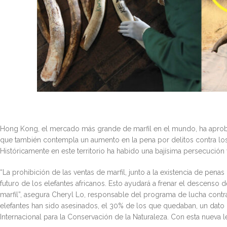
Hong Kong, el mercado más grande de marfil en el mundo, ha aprobad
que también contempla un aumento en la pena por delitos contra los 
Históricamente en este territorio ha habido una bajísima persecución y
“La prohibición de las ventas de marfil, junto a la existencia de p
futuro de los elefantes africanos. Esto ayudará a frenar el descenso de
marfil”, asegura Cheryl Lo, responsable del programa de lucha contra
elefantes han sido asesinados, el 30% de los que quedaban, un dat
Internacional para la Conservación de la Naturaleza. Con esta nueva le