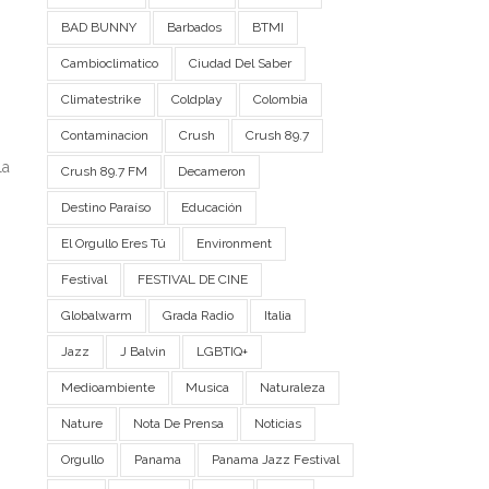
BAD BUNNY
Barbados
BTMI
Cambioclimatico
Ciudad Del Saber
Climatestrike
Coldplay
Colombia
Contaminacion
Crush
Crush 89.7
la
Crush 89.7 FM
Decameron
Destino Paraíso
Educación
El Orgullo Eres Tú
Environment
Festival
FESTIVAL DE CINE
Globalwarm
Grada Radio
Italia
Jazz
J Balvin
LGBTIQ+
Medioambiente
Musica
Naturaleza
Nature
Nota De Prensa
Noticias
Orgullo
Panama
Panama Jazz Festival