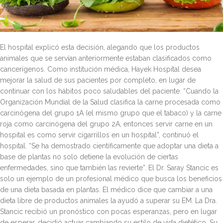
El hospital explicó esta decisión, alegando que los productos
animales que se servían anteriormente estaban clasificados como
cancerígenos. Como institución médica, Hayek Hospital desea
mejorar la salud de sus pacientes por completo, en lugar de
continuar con los hábitos poco saludables del paciente. “Cuando la
Organización Mundial de la Salud clasifica la carne procesada como
carcinógena del grupo 1A (el mismo grupo que el tabaco) y la carne
roja como carcinógena del grupo 2A, entonces servir carne en un
hospital es como servir cigarrillos en un hospital”, continuó el
hospital. “Se ha demostrado científicamente que adoptar una dieta a
base de plantas no solo detiene la evolución de ciertas
enfermedades, sino que también las revierte”. El Dr. Saray Stancic es
solo un ejemplo de un profesional médico que busca los beneficios
de una dieta basada en plantas. El médico dice que cambiar a una
dieta libre de productos animales la ayudó a superar su EM. La Dra.
Stancic recibió un pronóstico con pocas esperanzas, pero en lugar
de esperar, decidió actuar cambiando su estilo de vida dietético. Su