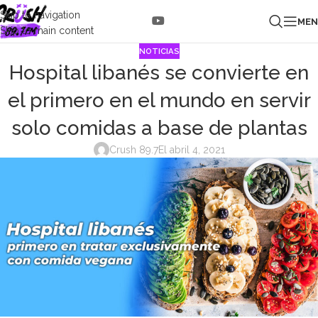
Skip to navigation
ME
Skip to main content
NOTICIAS
Hospital libanés se convierte en
el primero en el mundo en servir
solo comidas a base de plantas
Crush 89.7
El abril 4, 2021