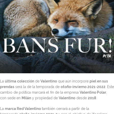
La
última colección
de
Valentino
que aún incorpore
piel en sus
prendas
será la de la temporada de
otoño-invierno 2021-2022
. Este
cambio de política marcará el fin de la empresa
Valentino Polar
,
con sede en
Milán
y propiedad de
Valentino
desde
2018
.
La
marca Red Valentino
también cerrará a partir de la