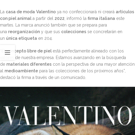
La
casa de moda
Valentino
ya no confeccionará ni creará
artículos
con piel animal
a partir del
2022
, informó la
firma italiana
este
martes. La marca anunció también que se prepara para
una
reorganización
y que sus
colecciones
se concretarán en
un
única etiqueta
en 204.
“El
concepto libre de piel
está perfectamente alineado con los
valores
de nuestra
empresa. Estamos avanzando en la búsqueda
de
materiales diferentes
con la perspectiva de una mayor atención
al
medioambiente
para las colecciones de los próximos años”,
destacó la firma a través de un comunicado.