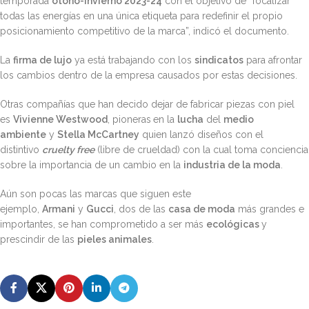
temporada
otoño-invierno 2023-24
con el objetivo de “focalizar
todas las energías en una única etiqueta para redefinir el propio
posicionamiento competitivo de la marca”, indicó el documento.
La
firma de lujo
ya está trabajando con los
sindicatos
para afrontar
los cambios dentro de la empresa causados por estas decisiones.
Otras compañías que han decido dejar de fabricar piezas con piel
es
Vivienne Westwood
, pioneras
en la
lucha
del
medio
ambiente
y
Stella McCartney
quien lanzó diseños con el
distintivo
cruelty free
(libre de crueldad) con la cual toma conciencia
sobre la importancia de un cambio en la
industria de la moda
.
Aún son pocas las marcas que siguen este
ejemplo,
Armani
y
Gucci
, dos de las
casa de moda
más grandes e
importantes, se han comprometido a ser más
ecológicas
y
prescindir de las
pieles animales
.