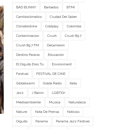
BAD BUNNY
Barbados
BTMI
Cambioclimatico
Ciudad Del Saber
Climatestrike
Coldplay
Colombia
Contaminacion
Crush
Crush 89.7
Crush 89.7 FM
Decameron
Destino Paraíso
Educación
El Orgullo Eres Tú
Environment
Festival
FESTIVAL DE CINE
Globalwarm
Grada Radio
Italia
Jazz
J Balvin
LGBTIQ+
Medioambiente
Musica
Naturaleza
Nature
Nota De Prensa
Noticias
Orgullo
Panama
Panama Jazz Festival