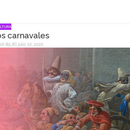
LTURA
os carnavales
sh 89.7
El julio 22, 2022