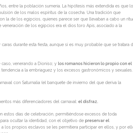
ños, entre la población sumeria. La hipótesis más extendida es que l
ulsión de los malos espíritus de la cosecha. Una tradición que
 la de los egipcios, quienes parece ser que llevaban a cabo un ritu
 veneración de los egipcios era el dios toro Apis, asociado a la
aras durante esta fiesta, aunque sí es muy probable que se tratara 
e caso, venerando a Dioniso; y
los romanos hicieron lo propio con el
la tendencia a la embriaguez y los excesos gastronómicos y sexuales.
naval con Saturnalia (el banquete de invierno del que deriva la
entos más diferenciadores del carnaval:
el disfraz.
en estos días de celebración, permitiéndose excesos de toda
para ocultar la identidad, con el objetivo de
preservar el
a los propios esclavos se les permitiera participar en ellos, y por ell