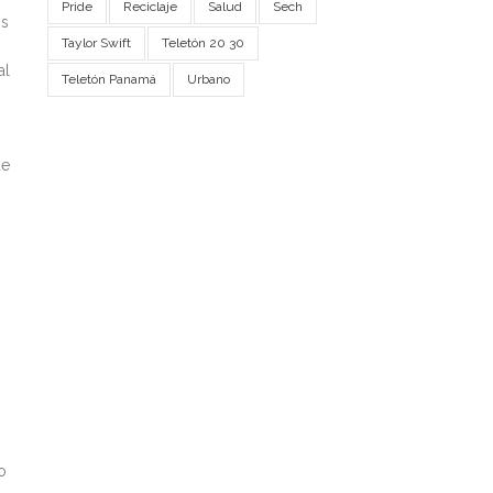
Pride
Reciclaje
Salud
Sech
os
Taylor Swift
Teletón 20 30
al
Teletón Panamá
Urbano
de
o