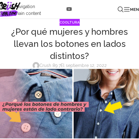
Skip to navigation
ME
Skip to main content
COOLTURA
¿Por qué mujeres y hombres
llevan los botones en lados
distintos?
Crush 89.7
El septiembre 12, 2022