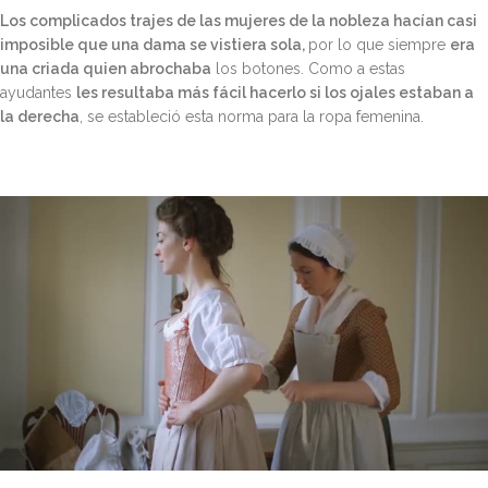
Los complicados trajes de las mujeres de la nobleza hacían casi
imposible que una dama se vistiera sola,
por lo que siempre
era
una criada quien abrochaba
los botones. Como a estas
ayudantes
les resultaba más fácil hacerlo si los ojales estaban a
la derecha
, se estableció esta norma para la ropa femenina.