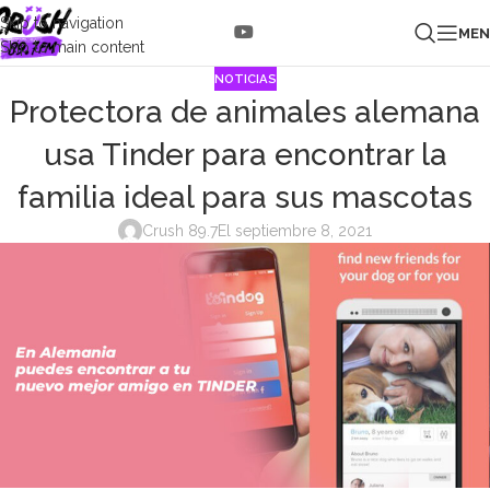
Skip to navigation
ME
Skip to main content
NOTICIAS
Protectora de animales alemana
usa Tinder para encontrar la
familia ideal para sus mascotas
Crush 89.7
El septiembre 8, 2021