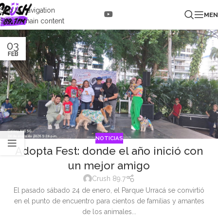
Skip to navigation
ME
Skip to main content
03
FEB
NOTICIAS
Adopta Fest: donde el año inició con
un mejor amigo
Crush 89.7
El pasado sábado 24 de enero, el Parque Urracá se convirtió
en el punto de encuentro para cientos de familias y amantes
de los animales...