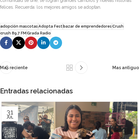
comunidad se une, se logran grandes cambios y nuevas historias
felices. Recuerda: los mejores amigos se adoptan.
adopción mascotas
Adopta Fest
bazar de emprendedores
Crush
crush 89.7 FM
Grada Radio
Mas reciente
Mas antiguo
Entradas relacionadas
31
JUL