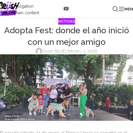
Skip to navigation
ME
Skip to main content
NOTICIAS
Adopta Fest: donde el año inició
con un mejor amigo
Crush 89.7
El febrero 3, 2026