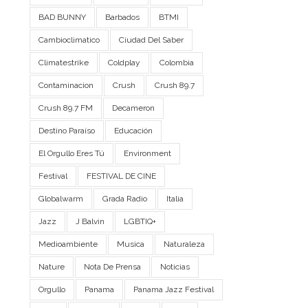
BAD BUNNY
Barbados
BTMI
Cambioclimatico
Ciudad Del Saber
Climatestrike
Coldplay
Colombia
Contaminacion
Crush
Crush 89.7
Crush 89.7 FM
Decameron
Destino Paraíso
Educación
El Orgullo Eres Tú
Environment
Festival
FESTIVAL DE CINE
Globalwarm
Grada Radio
Italia
Jazz
J Balvin
LGBTIQ+
Medioambiente
Musica
Naturaleza
Nature
Nota De Prensa
Noticias
Orgullo
Panama
Panama Jazz Festival