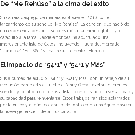
De “Me Rehúso” a la cima del éxito
Su carrera despegó de manera explosiva en 2016 con el
lanzamiento de su sencillo “Me Rehúso”. La canción, que nació de
una experiencia personal, se convirtió en un himno global y lo
catapultó a la fama. Desde entonces, ha acumulado una
impresionante lista de éxitos, incluyendo “Fuera del mercado”,
“Dembow”, “Epa Wei” y, más recientemente, “Mónaco”.
El impacto de “54+1” y “54+1 y Más”
Sus álbumes de estudio, “54+1” y “54+1 y Más”, son un reflejo de su
evolución como artista. En ellos, Danny Ocean explora diferentes
sonidos y colabora con otros artistas, demostrando su versatilidad y
su capacidad para reinventarse. Estos trabajos han sido aclamados
por la crítica y el público, consolidándolo como una figura clave en
la nueva generación de la música latina.