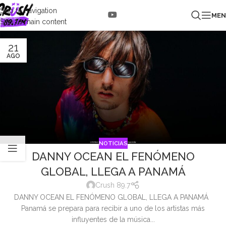
Skip to navigation
ME
Skip to main content
21
AGO
NOTICIAS
DANNY OCEAN EL FENÓMENO
GLOBAL, LLEGA A PANAMÁ
Crush 89.7
DANNY OCEAN EL FENÓMENO GLOBAL, LLEGA A PANAMÁ
Panamá se prepara para recibir a uno de los artistas más
influyentes de la música...