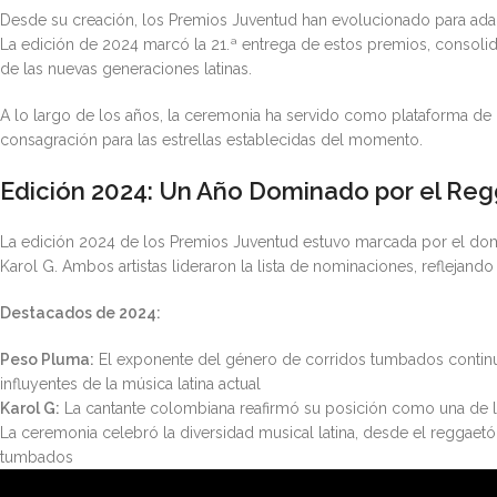
Desde su creación, los Premios Juventud han evolucionado para adapt
La edición de 2024 marcó la 21.ª entrega de estos premios, consolid
de las nuevas generaciones latinas.
A lo largo de los años, la ceremonia ha servido como plataforma d
consagración para las estrellas establecidas del momento.
Edición 2024: Un Año Dominado por el Reg
La edición 2024 de los Premios Juventud estuvo marcada por el domi
Karol G. Ambos artistas lideraron la lista de nominaciones, reflejan
Destacados de 2024:
Peso Pluma:
El exponente del género de corridos tumbados contin
influyentes de la música latina actual
Karol G:
La cantante colombiana reafirmó su posición como una de la
La ceremonia celebró la diversidad musical latina, desde el reggaet
tumbados