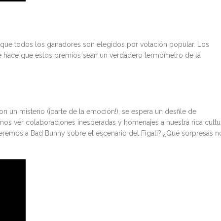
es que todos los ganadores son elegidos por votación popular. Los
ue hace que estos premios sean un verdadero termómetro de la
n un misterio (¡parte de la emoción!), se espera un desfile de
mos ver colaboraciones inesperadas y homenajes a nuestra rica cultu
veremos a Bad Bunny sobre el escenario del Figali? ¿Qué sorpresas n