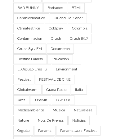
BAD BUNNY
Barbados
BTMI
Cambioclimatico
Ciudad Del Saber
Climatestrike
Coldplay
Colombia
Contaminacion
Crush
Crush 89.7
Crush 89.7 FM
Decameron
Destino Paraíso
Educación
El Orgullo Eres Tú
Environment
Festival
FESTIVAL DE CINE
Globalwarm
Grada Radio
Italia
Jazz
J Balvin
LGBTIQ+
Medioambiente
Musica
Naturaleza
Nature
Nota De Prensa
Noticias
Orgullo
Panama
Panama Jazz Festival