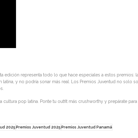
ta edición representa todo lo que hace especiales a estos premios: l
ven latina, y no podría sonar más real. Los Premios Juventud no solo s
s.
a cultura pop latina. Ponte tu outfit más crushworthy y prepárate para
tud 2025
Premios Juventud 2025
Premios Juventud Panamá