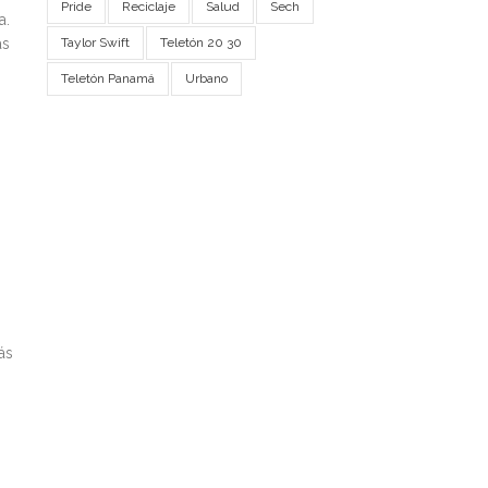
Pride
Reciclaje
Salud
Sech
a.
as
Taylor Swift
Teletón 20 30
Teletón Panamá
Urbano
ás