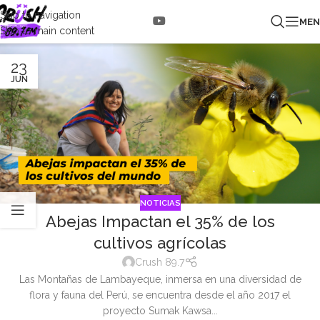
Skip to navigation
ME
Skip to main content
23
JUN
NOTICIAS
Abejas Impactan el 35% de los
cultivos agrícolas
Crush 89.7
Las Montañas de Lambayeque, inmersa en una diversidad de
flora y fauna del Perú, se encuentra desde el año 2017 el
proyecto Sumak Kawsa...