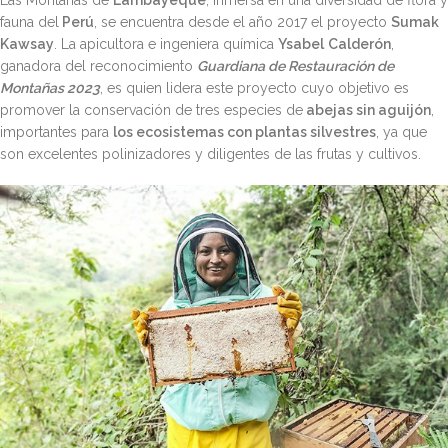
Las Montañas de
Lambayeque
, inmersa en una diversidad de flora y
fauna del
Perú
, se encuentra desde el año 2017 el proyecto
Sumak
Kawsay
. La apicultora e ingeniera química
Ysabel
Calderón
,
ganadora del reconocimiento
Guardiana de Restauración de
Montañas 2023
, es quien lidera este proyecto cuyo objetivo es
promover la conservación de tres especies de
abejas sin aguijón
,
importantes para
los ecosistemas con plantas silvestres
, ya que
son excelentes polinizadores y diligentes de las frutas y cultivos.