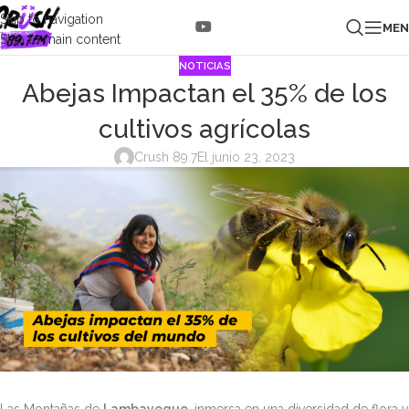
Skip to navigation
ME
Skip to main content
NOTICIAS
Abejas Impactan el 35% de los
cultivos agrícolas
Crush 89.7
El junio 23, 2023