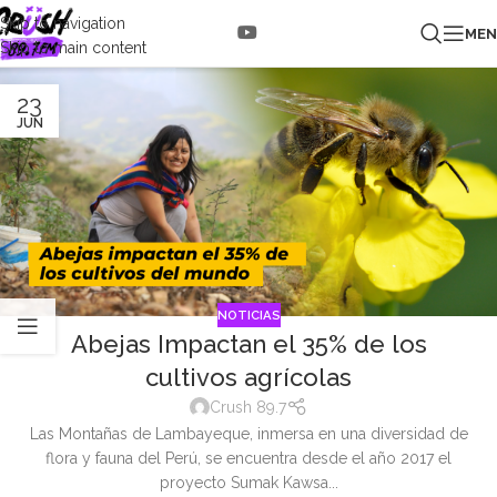
Skip to navigation
ME
Skip to main content
23
JUN
NOTICIAS
Abejas Impactan el 35% de los
cultivos agrícolas
Crush 89.7
Las Montañas de Lambayeque, inmersa en una diversidad de
flora y fauna del Perú, se encuentra desde el año 2017 el
proyecto Sumak Kawsa...