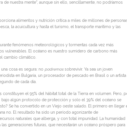
era de nuestra mente”, aunque sin ello, sencillamente, no podríamos
orciona alimentos y nutrición crítica a miles de millones de persona
a, la acuicultura y hasta el turismo, el transporte marítimo y las
s durante fenómenos meteorológicos y tormentas cada vez más
ros vulnerables. El océano es nuestro sumidero de carbono más
el cambio climático.
, una cosa es segura: no
podremos
sobrevivir. Ya sea un joven
iodista en Bulgaria, un procesador de pescado en Brasil o un artista
segundo de cada día.
 constituyen el 95% del hábitat total de la Tierra en volumen. Pero, p
do bajo algún protocolo de protección y solo el 39% del océano se
resto? Se ha convertido en un Viejo oeste salado. El primero en llegar 
ñana no. El resultado ha sido un período agonizante de
ecursos naturales que alberga, y con total impunidad. La humanidad
a las generaciones futuras, que necesitarán un océano próspero para