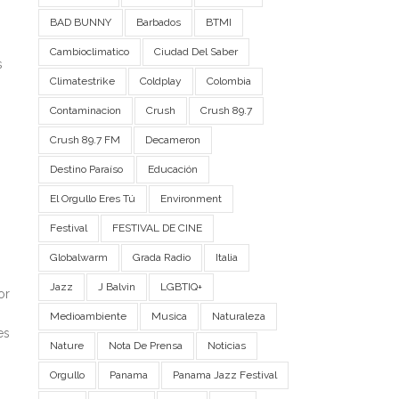
BAD BUNNY
Barbados
BTMI
Cambioclimatico
Ciudad Del Saber
s
Climatestrike
Coldplay
Colombia
Contaminacion
Crush
Crush 89.7
Crush 89.7 FM
Decameron
Destino Paraíso
Educación
El Orgullo Eres Tú
Environment
Festival
FESTIVAL DE CINE
Globalwarm
Grada Radio
Italia
Jazz
J Balvin
LGBTIQ+
or
Medioambiente
Musica
Naturaleza
es
Nature
Nota De Prensa
Noticias
Orgullo
Panama
Panama Jazz Festival