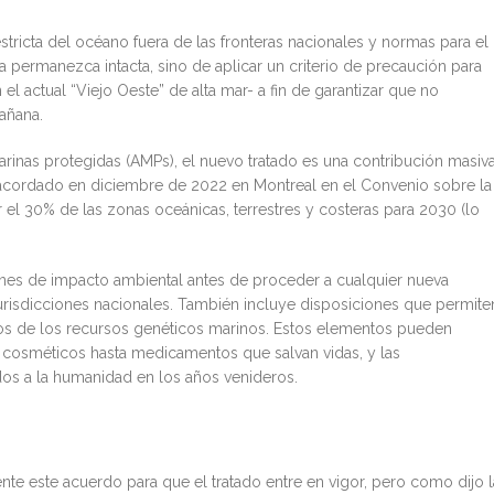
tricta del océano fuera de las fronteras nacionales y normas para el
a permanezca intacta, sino de aplicar un criterio de precaución para
el actual “Viejo Oeste” de alta mar- a fin de garantizar que no
añana.
arinas protegidas (AMPs), el nuevo tratado es una contribución masiv
 acordado en diciembre de 2022 en Montreal en el Convenio sobre la
 el 30% de las zonas oceánicas, terrestres y costeras para 2030 (lo
ones de impacto ambiental antes de proceder a cualquier nueva
jurisdicciones nacionales. También incluye disposiciones que permite
ios de los recursos genéticos marinos. Estos elementos pueden
 cosméticos hasta medicamentos que salvan vidas, y las
os a la humanidad en los años venideros.
nte este acuerdo para que el tratado entre en vigor, pero como dijo l