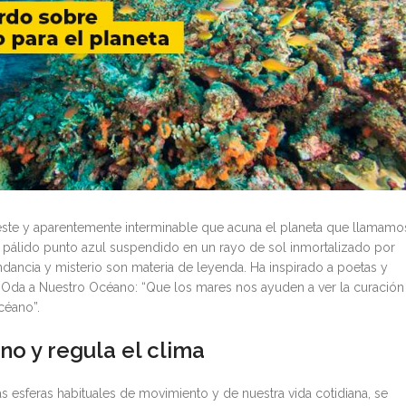
este y aparentemente interminable que acuna el planeta que llamamo
l pálido punto azul suspendido en un rayo de sol inmortalizado por
ndancia y misterio son materia de leyenda. Ha inspirado a poetas y
Oda a Nuestro Océano: “Que los mares nos ayuden a ver la curación
céano”.
no y regula el clima
 esferas habituales de movimiento y de nuestra vida cotidiana, se