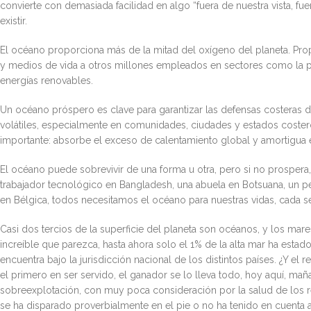
convierte con demasiada facilidad en algo “fuera de nuestra vista, fu
existir.
El océano proporciona más de la mitad del oxígeno del planeta. Prop
y medios de vida a otros millones empleados en sectores como la pesc
energías renovables.
Un océano próspero es clave para garantizar las defensas costera
volátiles, especialmente en comunidades, ciudades y estados coste
importante: absorbe el exceso de calentamiento global y amortigua 
El océano puede sobrevivir de una forma u otra, pero si no prospera
trabajador tecnológico en Bangladesh, una abuela en Botsuana, un per
en Bélgica, todos necesitamos el océano para nuestras vidas, cada 
Casi dos tercios de la superficie del planeta son océanos, y los mares
increíble que parezca, hasta ahora solo el 1% de la alta mar ha esta
encuentra bajo la jurisdicción nacional de los distintos países. ¿Y el 
el primero en ser servido, el ganador se lo lleva todo, hoy aquí, ma
sobreexplotación, con muy poca consideración por la salud de los r
se ha disparado proverbialmente en el pie o no ha tenido en cuenta 