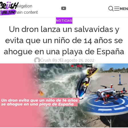
Skip to navigation
ME
Skip to main content
NOTICIAS
Un dron lanza un salvavidas y
evita que un niño de 14 años se
ahogue en una playa de España
Crush 89.7
El agosto 25, 2022